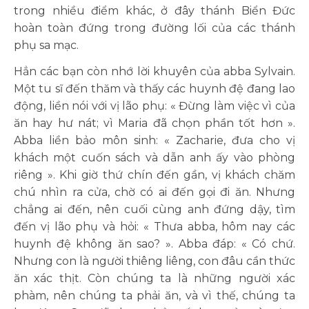
trong nhiều điểm khác, ở đây thánh Biển Đức
hoàn toàn đứng trong đường lối của các thánh
phụ sa mạc.
Hẳn các bạn còn nhớ lời khuyên của abba Sylvain.
Một tu sĩ đến thăm và thấy các huynh đệ đang lao
động, liền nói với vị lão phụ: « Đừng làm việc vì của
ăn hay hư nát; vì Maria đã chọn phần tốt hơn ».
Abba liền bảo môn sinh: « Zacharie, đưa cho vị
khách một cuốn sách và dẫn anh ấy vào phòng
riêng ». Khi giờ thứ chín đến gần, vị khách chăm
chú nhìn ra cửa, chờ có ai đến gọi đi ăn. Nhưng
chẳng ai đến, nên cuối cùng anh đứng dậy, tìm
đến vị lão phụ và hỏi: « Thưa abba, hôm nay các
huynh đệ không ăn sao? ». Abba đáp: « Có chứ.
Nhưng con là người thiêng liêng, con đâu cần thức
ăn xác thịt. Còn chúng ta là những người xác
phàm, nên chúng ta phải ăn, và vì thế, chúng ta