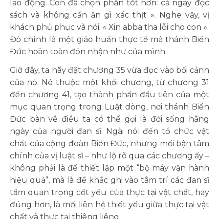
lao động. Con đã chọn phần tốt hơn: cả ngày đọc
sách và không cần ăn gì xác thịt ». Nghe vậy, vị
khách phủ phục và nói: « Xin abba tha lỗi cho con ».
Đó chính là một giáo huấn thực tế mà thánh Biển
Đức hoàn toàn đón nhận như của mình.
Giờ đây, ta hãy đặt chương 35 vừa đọc vào bối cảnh
của nó. Nó thuộc một khối chương, từ chương 31
đến chương 41, tạo thành phần đầu tiên của một
mục quan trọng trong Luật dòng, nơi thánh Biển
Đức bàn về điều ta có thể gọi là đời sống hằng
ngày của người đan sĩ. Ngài nói đến tổ chức vật
chất của cộng đoàn Biển Đức, nhưng mối bận tâm
chính của vị luật sĩ – như lộ rõ qua các chương ấy –
không phải là để thiết lập một “bộ máy vận hành
hiệu quả”, mà là để khắc ghi vào tâm trí các đan sĩ
tầm quan trọng cốt yếu của thực tại vật chất, hay
đúng hơn, là mối liên hệ thiết yếu giữa thực tại vật
chất và thực tại thiêng liêng.