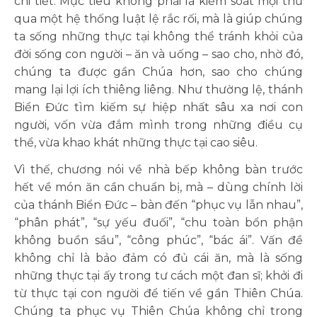
chi tiết. Mục tiêu không phải là kiểm soát mọi thứ
qua một hệ thống luật lệ rắc rối, mà là giúp chúng
ta sống những thực tại không thể tránh khỏi của
đời sống con người – ăn và uống – sao cho, nhờ đó,
chúng ta được gần Chúa hơn, sao cho chúng
mang lại lợi ích thiêng liêng. Như thường lệ, thánh
Biển Đức tìm kiếm sự hiệp nhất sâu xa nơi con
người, vốn vừa đắm mình trong những điều cụ
thể, vừa khao khát những thực tại cao siêu.
Vì thế, chương nói về nhà bếp không bàn trước
hết về món ăn cần chuẩn bị, mà – dùng chính lời
của thánh Biển Đức – bàn đến “phục vụ lẫn nhau”,
“phân phát”, “sự yếu đuối”, “chu toàn bổn phận
không buồn sầu”, “công phúc”, “bác ái”. Vấn đề
không chỉ là bảo đảm có đủ cái ăn, mà là sống
những thực tại ấy trong tư cách một đan sĩ; khởi đi
từ thực tại con người để tiến về gần Thiên Chúa.
Chúng ta phục vụ Thiên Chúa không chỉ trong