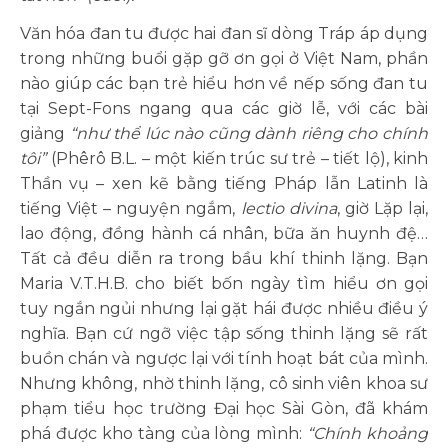
Văn hóa đan tu được hai đan sĩ dòng Tráp áp dụng
trong những buổi gặp gỡ ơn gọi ở Việt Nam, phần
nào giúp các bạn trẻ hiểu hơn về nếp sống đan tu
tại Sept-Fons ngang qua các giờ lễ, với các bài
giảng
“như thể lúc nào cũng dành riêng cho chính
tôi”
(Phêrô B.L. – một kiến trúc sư trẻ – tiết lộ), kinh
Thần vụ – xen kẽ bằng tiếng Pháp lẫn Latinh là
tiếng Việt – nguyện ngắm,
lectio divina
, giờ Lặp lại,
lao động, đồng hành cá nhân, bữa ăn huynh đệ…
Tất cả đều diễn ra trong bầu khí thinh lặng. Bạn
Maria V.T.H.B. cho biết bốn ngày tìm hiểu ơn gọi
tuy ngắn ngủi nhưng lại gặt hái được nhiều điều ý
nghĩa. Bạn cứ ngỡ việc tập sống thinh lặng sẽ rất
buồn chán và ngược lại với tính hoạt bát của mình.
Nhưng không, nhờ thinh lặng, cô sinh viên khoa sư
phạm tiểu học trường Đại học Sài Gòn, đã khám
phá được kho tàng của lòng mình:
“Chính khoảng