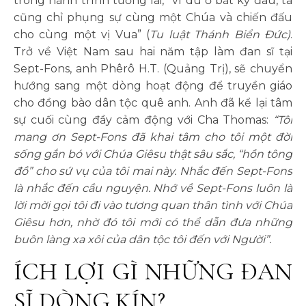
trong hành trình tương lai, “vì dù ở bất kỳ đâu, ta
cũng chỉ phụng sự cùng một Chúa và chiến đấu
cho cùng một vị Vua” (
Tu luật Thánh Biển Đức)
.
Trở về Việt Nam sau hai năm tập làm đan sĩ tại
Sept-Fons, anh Phêrô H.T. (Quảng Trị), sẽ chuyển
hướng sang một dòng hoạt động để truyền giáo
cho đồng bào dân tộc quê anh. Anh đã kể lại tâm
sự cuối cùng đầy cảm động với Cha Thomas:
“Tôi
mang ơn Sept-Fons đã khai tâm cho tôi một đời
sống gắn bó với Chúa Giêsu thật sâu sắc, “hồn tông
đồ” cho sứ vụ của tôi mai này. Nhắc đến Sept-Fons
là nhắc đến cầu nguyện. Nhớ về Sept-Fons luôn là
lời mời gọi tôi đi vào tương quan thân tình với Chúa
Giêsu hơn, nhờ đó tôi mới có thể dẫn đưa những
buôn làng xa xôi của dân tộc tôi đến với Người”.
ÍCH LỢI GÌ NHỮNG ĐAN
SĨ DÒNG KÍN?