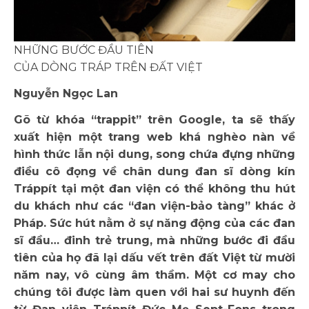
NHỮNG BƯỚC ĐẦU TIÊN
CỦA DÒNG TRÁP TRÊN ĐẤT VIỆT
Nguyễn Ngọc Lan
Gõ từ khóa “trappit” trên Google, ta sẽ thấy
xuất hiện một trang web khá nghèo nàn về
hình thức lẫn nội dung, song chứa đựng những
điều cô đọng về chân dung đan sĩ dòng kín
Tráppít tại một đan viện có thể không thu hút
du khách như các “đan viện-bảo tàng” khác ở
Pháp. Sức hút nằm ở sự năng động của các đan
sĩ đầu… đinh trẻ trung, mà những bước đi đầu
tiên của họ đã lại dấu vết trên đất Việt từ mười
năm nay, vô cùng âm thầm. Một cơ may cho
chúng tôi được làm quen với hai sư huynh đến