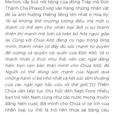
Merton, cây bút nổi tiếng của dòng Tráp mà Đức
Thánh Cha Phaxicô xếp vào hàng những nhân vật
để lại ảnh hưởng thiêng liêng lớn nhất ở Hoa Kỳ:
“Ai lại không thể mường tượng điều mà một vị
thánh có thể làm cho nhân loại. Bởi vì sự thánh
thiện thì mạnh mẽ hơn cả toàn bộ hỏa ngục gộp
lại. Cùng với Chúa Kitô đang cư ngụ trong lòng
mình, thánh nhân có đầy đủ sức mạnh từ quyền
đế vương và quyền cai quản của Đức Kitô. Và vì
thánh nhân ý thức như thế, nên các ngài dâng
hiến trọn vẹn bản thân mình cho Chúa Kitô, để
Người có thể dùng sức mạnh của Người qua
những hành vi bé nhỏ nhất và hết sức tầm thường
của các ngài ngõ hầu cứu rỗi thế giới.”
[5]
Thiên
Chúa vẫn tiếp tục thu hút đến Sept-Fons nhiều
bạn trẻ Việt Nam cũng như các nước mong muốn
dâng hiến cuộc đời mình cho Chúa vì lợi ích của
nhân loại, cụ thể là trở nên thừa sai bằng cầu