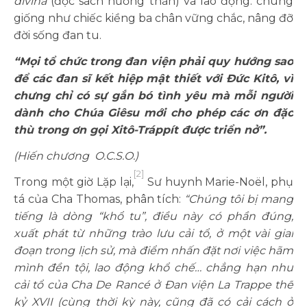
divina
(đọc sách hướng thần) và lao động: chúng
giống như chiếc kiềng ba chân vững chắc, nâng đỡ
đời sống đan tu.
“Mọi tổ chức trong đan viện phải quy hướng sao
để các đan sĩ kết hiệp mật thiết với Đức Kitô, vì
chưng chỉ có sự gắn bó tình yêu mà mỗi người
dành cho Chúa Giêsu mới cho phép các ơn đặc
thù trong ơn gọi
X
itô-
T
ráppít được triển nở”.
(Hiến chương O.C.S.O.)
[2]
Trong một giờ Lặp lại,
Sư huynh Marie-Noël, phụ
tá của Cha Thomas, phân tích:
“Chúng tôi bị mang
tiếng là dòng “khổ tu”, điều này có phần đúng,
xuất phát từ những trào lưu cải tổ, ở một vài giai
đoạn trong lịch sử, mà điểm nhấn đặt nơi việc hãm
mình đền tội, lao động khổ chế… chẳng hạn như
cải tổ của Cha De Rancé ở Đan viện La Trappe thế
kỷ XVII (cùng thời kỳ này, cũng đã có cải cách ở