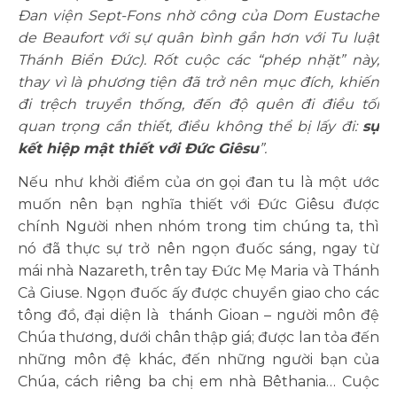
Đan viện Sept-Fons nhờ công của Dom Eustache
de Beaufort với sự quân bình gần hơn với Tu luật
Thánh Biển Đức). Rốt cuộc các “phép nhặt” này,
thay vì là phương tiện đã trở nên mục đích, khiến
đi trệch truyền thống, đến độ quên đi điều tối
quan trọng cần thiết, điều không thể bị lấy đi:
sự
kết hiệp mật thiết với Đức Giêsu
”.
Nếu như khởi điểm của ơn gọi đan tu là một ước
muốn nên bạn nghĩa thiết với Đức Giêsu được
chính Người nhen nhóm trong tim chúng ta, thì
nó đã thực sự trở nên ngọn đuốc sáng, ngay từ
mái nhà Nazareth, trên tay Đức Mẹ Maria và Thánh
Cả Giuse. Ngọn đuốc ấy được chuyển giao cho các
tông đồ, đại diện là thánh Gioan – người môn đệ
Chúa thương, dưới chân thập giá; được lan tỏa đến
những môn đệ khác, đến những người bạn của
Chúa, cách riêng ba chị em nhà Bêthania… Cuộc