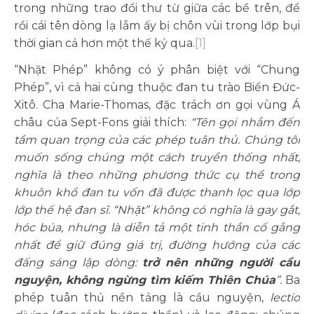
trong những trao đổi thư từ giữa các bề trên, để
rồi cái tên dòng lạ lẫm ấy bị chôn vùi trong lớp bụi
thời gian cả hơn một thế kỷ qua.
[1]
“Nhặt Phép” không có ý phân biệt với “Chung
Phép”, vì cả hai cùng thuộc đan tu trào Biển Đức-
Xitô. Cha Marie-Thomas, đặc trách ơn gọi vùng Á
châu của Sept-Fons giải thích:
“Tên gọi nhắm đến
tầm quan trọng của các phép tuân thủ. Chúng tôi
muốn sống chúng một cách truyền thống nhất,
nghĩa là theo những phương thức cụ thể trong
khuôn khổ đan tu vốn đã được thanh lọc qua lớp
lớp thế hệ đan sĩ. “Nhặt” không có nghĩa là gay gắt,
hóc búa, nhưng là diễn tả một tinh thần cố gắng
nhất để giữ đúng giá trị, đường hướng của các
đấng sáng lập dòng:
trở nên những người cầu
nguyện, không ngừng tìm kiếm Thiên Chúa
”.
Ba
phép tuân thủ nền tảng là cầu nguyện,
lectio