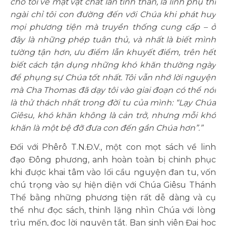
cho tôi về mặt vật chất lẫn tinh thần, là linh phụ thì
ngài chỉ tôi con đường đến với Chúa khi phát huy
mọi phương tiện mà truyền thống cung cấp – ở
đây là những phép tuân thủ, và nhất là biết mình
tường tận hơn, ưu điểm lẫn khuyết điểm, trên hết
biết cách tận dụng những khó khăn thường ngày
để phụng sự Chúa tốt nhất. Tôi vẫn nhớ lời nguyện
mà Cha Thomas đã dạy tôi vào giai đoạn có thể nói
là thử thách nhất trong đời tu của mình: “Lạy Chúa
Giêsu, khó khăn không là cản trở, nhưng mỗi khó
khăn là một bệ đỡ đưa con đến gần Chúa hơn”.”
Đối với Phêrô T.N.Đ.V., một con mọt sách về linh
đạo Đông phương, anh hoàn toàn bị chinh phục
khi được khai tâm vào lối cầu nguyện đan tu, vốn
chú trọng vào sự hiện diện với Chúa Giêsu Thánh
Thể bằng những phương tiện rất dễ dàng và cụ
thể như đọc sách, thinh lặng nhìn Chúa với lòng
trìu mến, đọc lời nguyện tắt. Bạn sinh viên Đại học