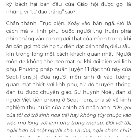
kỳ bách hại ban đầu của Giáo hội được gọi là
những vị “tử đạo trắng” sao?
Chân thành. Trực diện. Xoáy vào bản ngã. Đó là
cách mà vị linh phụ buộc người thụ huấn phải
nhìn thẳng vào con người thật của mình trong khi
ân cần gợi mở để họ tự diễn đạt bản thân, điều sâu
kín trong lòng một cách khách quan nhất. Người
môn đệ không thể đeo mặt nạ khi đối diện với linh
phụ. Phương pháp huấn luyện 1:1 đặc thù này của
Sept-Fons
[3]
đưa người môn sinh đi vào tương
quan mật thiết với linh phụ, từ đó truyền thống
đan tu được chuyển giao. Sư huynh Noël, đan sĩ
người Việt tiên phong ở Sept-Fons, chia sẻ về kinh
nghiệm thụ huấn của chính cá nhân anh:
“Ơn gọi
của tôi có trổ sinh hoa trái hay không tùy thuộc vào
việc mở lòng với linh phụ trong mọi sự. Đối với tôi,
ngài hơn cả một người cha. Là cha, ngài chăm chút