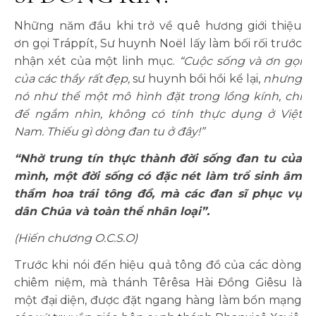
Những năm đầu khi trở về quê hương giới thiệu
ơn gọi Tráppít, Sư huynh Noël lấy làm bối rối trước
nhận xét của một linh mục.
“Cuộc sống và ơn gọi
của các thầy rất đẹp,
sư huynh bồi hồi kể lại,
nhưng
nó như thể một mô hình đặt trong lồng kính, chỉ
để ngắm nhìn, không có tính thực dụng ở Việt
Nam. Thiếu gì dòng đan tu ở đây!”
“Nhờ trung tín thực thành đời sống đan tu của
mình, một đời sống có đặc nét làm trổ sinh
âm
thầm
hoa trái tông đồ, mà các đan sĩ phục vụ
dân Chúa và toàn thể nhân loại
”.
(Hiến chương O.C.S.O)
Trước khi nói đến hiệu quả tông đồ của các dòng
chiêm niệm, mà thánh Têrêsa Hài Đồng Giêsu là
một đại diện, được đặt ngang hàng làm bổn mạng