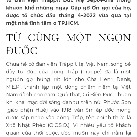
từ Đan viện Tráppít Đức Mẹ Sept-Fons trong
khuôn khổ những ngày Gặp gỡ Ơn gọi của họ,
được tổ chức đầu tháng 4-2022 vừa qua tại
một nhà tĩnh tâm ở TP.HCM.
TỪ CÙNG MỘT NGỌN
ĐUỐC
Chưa hề có đan viện Tráppít tại Việt Nam, song bề
dày tu đức của dòng Tráp (Trappe) đã là một
nguồn gợi hứng rất lớn cho Cha Henri Denis,
M.E.P., thành lập một dòng chiêm niệm tại Việt
Nam dành cho nam. Quả thật, Cố Biển Đức Thuận
khi khai mạc đời sống đan tu trên núi Phước Sơn
(giáo phận Huế) vào 1918 vẫn ôm ấp ước mong
được sáp nhập vào dòng Tráp, tên chính thức là
Xitô Nhặt Phép (O.C.S.O.). Vì nhiều yếu tố khách
quan của thời cuộc, ước muốn này chỉ nằm lại