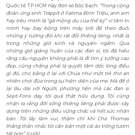
Quốc tế TP.HCM này đơn sơ bộc bạch:
“Trong cộng
đoàn ứng sinh Tráppít ở Fatima Bình Triệu, anh em
hay trêu mình là “gã mộng du của thế kỷ” vì tâm trí
mình hay bay bổng trên mây trời để theo đuổi
những ý tưởng đôi khi rất đỗi thiêng liêng, nhất là
trong những giờ kinh và nguyện ngắm. Qua
những giờ giảng huấn của các đan sĩ, tôi đã hiểu
rằng cầu nguyện không phải là đi tìm ý tưởng cao
đẹp, cũng chẳng phải là quyết tâm dốc lòng điều
gì đó, cho bằng ở lại với Chúa như một trẻ thơ an
nhiên chơi đùa trong sự hiện diện của mẹ. Mà để ở
lại lâu dài với Người, phương tiện mà các đan sĩ
Sept-Fons dạy tôi quả thật hữu dụng. Tôi cũng
nhận ra rằng đời sống thiêng liêng phải được xây
dựng trên những điều vững chắc và hết sức nhân
bản. Tôi lấy làm vui, thậm chí khi Cha Thomas
thẳng thắn nhắc tôi cần bận một cái áo trông tươm
tất hơn” (cười).