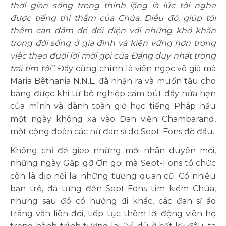
thời gian sống trong thinh lặng là lúc tôi nghe
được tiếng thì thầm của Chúa. Điều đó, giúp tôi
thêm can đảm để đối diện với những khó khăn
trong đời sống ở gia đình và kiên vững hơn trong
việc theo đuổi lời mời gọi của Đấng duy nhất trong
trái tim tôi”.
Đấy cũng chính là viên ngọc vô giá mà
Maria Bêthania N.N.L. đã nhận ra và muốn tậu cho
bằng được khi từ bỏ nghiệp cầm bút đầy hứa hẹn
của mình và dành toàn giờ học tiếng Pháp hầu
một ngày không xa vào Đan viện Chambarand,
một cộng đoàn các nữ đan sĩ do Sept-Fons đỡ đầu.
Không chỉ để gieo những mối nhân duyên mới,
những ngày Gặp gỡ Ơn gọi mà Sept-Fons tổ chức
còn là dịp nối lại những tương quan cũ. Có nhiều
bạn trẻ, đã từng đến Sept-Fons tìm kiếm Chúa,
nhưng sau đó có hướng đi khác, các đan sĩ áo
trắng vẫn liên đới, tiếp tục thêm lời động viên họ